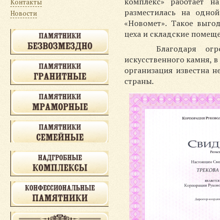
комплекс» работает н
Контакты
разместилась на одно
Новости
«Новомет». Такое выго
цеха и складские помещ
Благодаря огром
искусственного камня, в
организация известна н
страны.