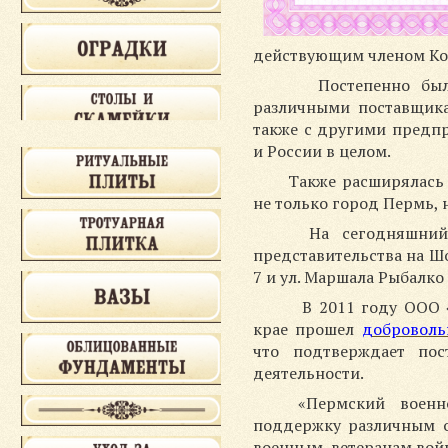
действующим членом Кор
Постепенно были 
различными поставщика
также с другими предп
и России в целом.
Также расширялас
не только город Пермь, 
На сегодняшний д
представительства на Шо
7 и ул. Маршала Рыбалко 
В 2011 году ООО «
крае прошел
доброволь
что подтверждает пос
деятельности.
«Пермский военно
поддержку различным 
военным, ветеранам вой