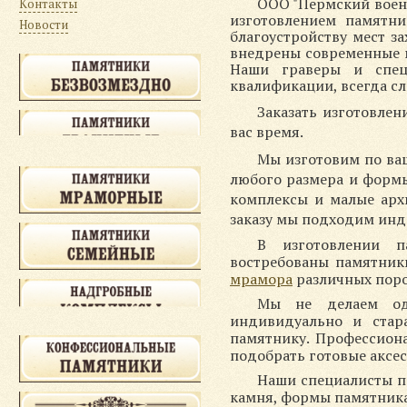
ООО "Пермский воен
Контакты
изготовлением памятн
Новости
благоустройству мест з
внедрены современные м
Наши граверы и спец
квалификации, всегда с
Заказать изготовле
вас время.
Мы изготовим по ва
любого размера и форм
комплексы и малые арх
заказу мы подходим инд
В изготовлении п
востребованы памятники
мрамора
различных пор
Мы не делаем од
индивидуально и стар
памятнику. Профессиона
подобрать готовые аксес
Наши специалисты п
камня, формы памятника