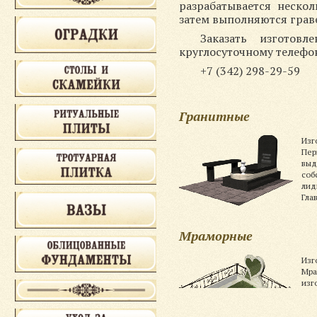
разрабатывается неско
затем выполняются грав
Заказать изгото
круглосуточному телефо
+7 (342) 298-29-59
Гранитные
Изг
Пер
выд
соб
лид
Гла
Мраморные
Изг
Мра
изг