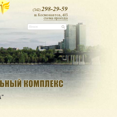
298-29-59
(342)
ш. Космонавтов, 403
cхема проезда
А"